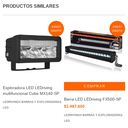
PRODUCTOS SIMILARES
ENVÍO
ENVÍO
GRATIS
GRATIS
Exploradora LED LEDriving
multifuncional Cube MX140-SP
Barra LED LEDriving FX500-SP
E
LEDRIVING® BARRAS Y EXPLORADORAS
L
$1.487.600
LED
$
LEDRIVING® BARRAS Y EXPLORADORAS
LED
L
L