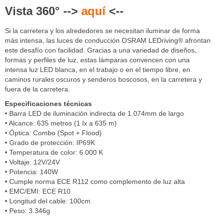
Vista 360° -->
aquí
<--
Si la carretera y los alrededores se necesitan iluminar de forma
más intensa, las luces de conducción OSRAM LEDriving® afrontan
este desafío con facilidad. Gracias a una variedad de diseños,
formas y perfiles de luz, estas lámparas convencen con una
intensa luz LED blanca, en el trabajo o en el tiempo libre, en
caminos rurales oscuros y senderos boscosos, en la carretera y
fuera de la carretera.
Especificaciones técnicas
• Barra LED de iluminación indirecta de 1.074mm de largo
• Alcance: 635 metros (1 lx a 635 m)
• Óptica: Combo (Spot + Flood)
• Grado de protección: IP69K
• Temperatura de color: 6.000 K
• Voltaje: 12V/24V
• Potencia: 140W
• Cumple norma ECE R112 como complemento de luz alta
• EMC/EMI: ECE R10
• Longitud del cable: 100cm
• Peso: 3.346g