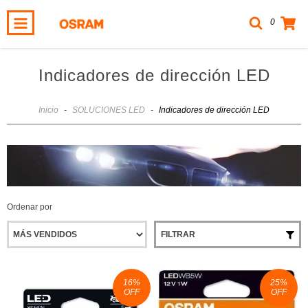
0
Indicadores de dirección LED
Inicio
-
SOLUCIONES LED
-
Indicadores de dirección LED
Ordenar por
FILTRAR
16
%
25
%
OFF
OFF