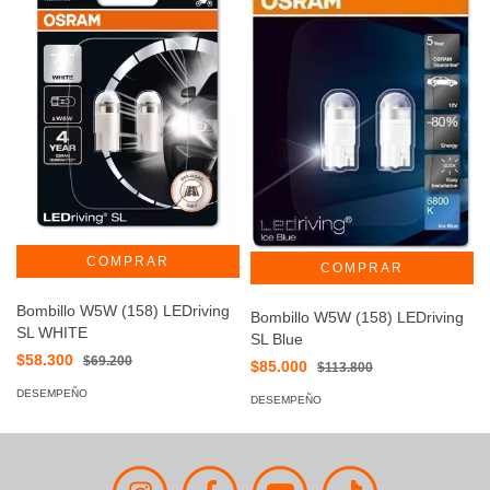
Bombillo W5W (158) LEDriving
Bombillo W5W (158) LEDriving
SL WHITE
SL Blue
$58.300
$69.200
$85.000
$113.800
DESEMPEÑO
DESEMPEÑO