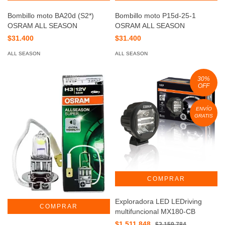
Bombillo moto BA20d (S2*)
Bombillo moto P15d-25-1
OSRAM ALL SEASON
OSRAM ALL SEASON
$31.400
$31.400
ALL SEASON
ALL SEASON
30
%
OFF
ENVÍO
GRATIS
Exploradora LED LEDriving
multifuncional MX180-CB
$1.511.848
$2.159.784