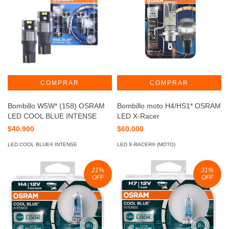
Bombillo W5W* (158) OSRAM
Bombillo moto H4/HS1* OSRAM
LED COOL BLUE INTENSE
LED X-Racer
$40.900
$60.000
LED COOL BLUE® INTENSE
LED X-RACER® (MOTO)
21
%
31
%
OFF
OFF