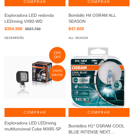
Exploradora LED redonda
Bombillo H4 OSRAM ALL
LEDriving VX80-WD
SEASON
$354.500
$47.600
$507.700
DESEMPEÑO
ALL SEASON
19
%
OFF
ENVÍO
GRATIS
COMPRAR
Exploradora LED LEDriving
Bombillos H1* OSRAM COOL
multifuncional Cube MX85-SP
BLUE INTENSE NEXT