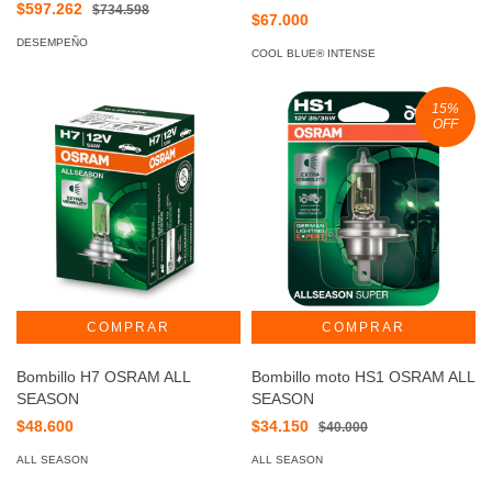
$597.262
$734.598
GENERATION
$67.000
DESEMPEÑO
COOL BLUE® INTENSE
15
%
OFF
Bombillo H7 OSRAM ALL
Bombillo moto HS1 OSRAM ALL
SEASON
SEASON
$48.600
$34.150
$40.000
ALL SEASON
ALL SEASON