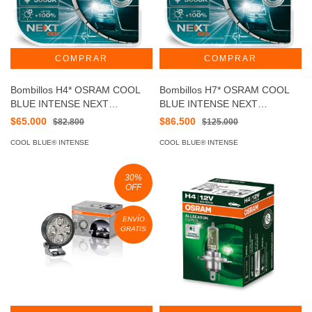
Bombillos H4* OSRAM COOL
Bombillos H7* OSRAM COOL
BLUE INTENSE NEXT
BLUE INTENSE NEXT
GENERATION
GENERATION
$65.000
$86.500
$82.800
$125.000
COOL BLUE® INTENSE
COOL BLUE® INTENSE
30
%
OFF
ENVÍO
GRATIS