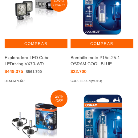
ENVÍO
GRATIS
Exploradora LED Cube
Bombillo moto P15d-25-1
LEDriving VX70-WD
OSRAM COOL BLUE
$449.375
$22.700
$561.700
DESEMPEÑO
COOL BLUE®(MOTO)
28
%
OFF