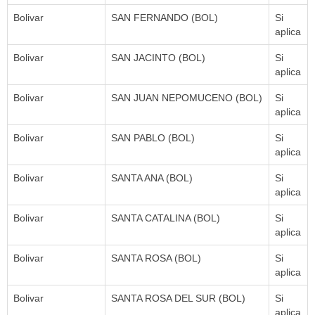
Bolivar
SAN FERNANDO (BOL)
Si
aplica
Bolivar
SAN JACINTO (BOL)
Si
aplica
Bolivar
SAN JUAN NEPOMUCENO (BOL)
Si
aplica
Bolivar
SAN PABLO (BOL)
Si
aplica
Bolivar
SANTA ANA (BOL)
Si
aplica
Bolivar
SANTA CATALINA (BOL)
Si
aplica
Bolivar
SANTA ROSA (BOL)
Si
aplica
Bolivar
SANTA ROSA DEL SUR (BOL)
Si
aplica