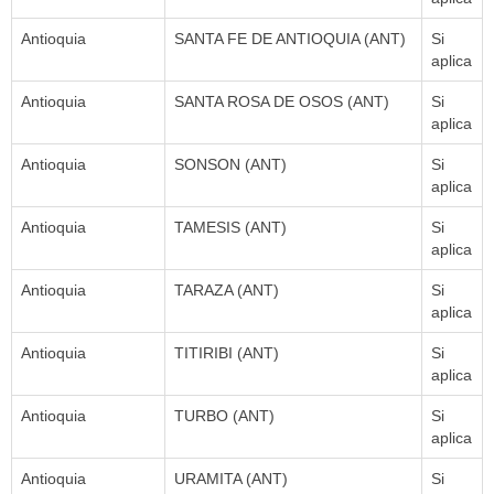
Antioquia
SANTA FE DE ANTIOQUIA (ANT)
Si
aplica
Antioquia
SANTA ROSA DE OSOS (ANT)
Si
aplica
Antioquia
SONSON (ANT)
Si
aplica
Antioquia
TAMESIS (ANT)
Si
aplica
Antioquia
TARAZA (ANT)
Si
aplica
Antioquia
TITIRIBI (ANT)
Si
aplica
Antioquia
TURBO (ANT)
Si
aplica
Antioquia
URAMITA (ANT)
Si