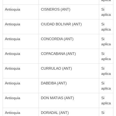
Antioquia
CISNEROS (ANT)
Si
aplica
Antioquia
CIUDAD BOLIVAR (ANT)
Si
aplica
Antioquia
CONCORDIA (ANT)
Si
aplica
Antioquia
COPACABANA (ANT)
Si
aplica
Antioquia
CURRULAO (ANT)
Si
aplica
Antioquia
DABEIBA (ANT)
Si
aplica
Antioquia
DON MATIAS (ANT)
Si
aplica
Antioquia
DORADAL (ANT)
Si