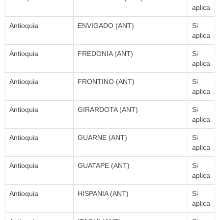
aplica
Antioquia
ENVIGADO (ANT)
Si
aplica
Antioquia
FREDONIA (ANT)
Si
aplica
Antioquia
FRONTINO (ANT)
Si
aplica
Antioquia
GIRARDOTA (ANT)
Si
aplica
Antioquia
GUARNE (ANT)
Si
aplica
Antioquia
GUATAPE (ANT)
Si
aplica
Antioquia
HISPANIA (ANT)
Si
aplica