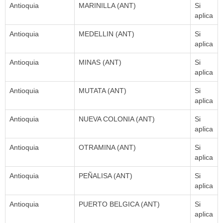
Antioquia
MARINILLA (ANT)
Si
aplica
Antioquia
MEDELLIN (ANT)
Si
aplica
Antioquia
MINAS (ANT)
Si
aplica
Antioquia
MUTATA (ANT)
Si
aplica
Antioquia
NUEVA COLONIA (ANT)
Si
aplica
Antioquia
OTRAMINA (ANT)
Si
aplica
Antioquia
PEÑALISA (ANT)
Si
aplica
Antioquia
PUERTO BELGICA (ANT)
Si
aplica