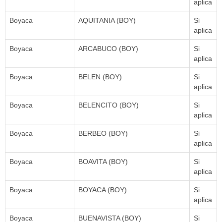
aplica
Boyaca
AQUITANIA (BOY)
Si
aplica
Boyaca
ARCABUCO (BOY)
Si
aplica
Boyaca
BELEN (BOY)
Si
aplica
Boyaca
BELENCITO (BOY)
Si
aplica
Boyaca
BERBEO (BOY)
Si
aplica
Boyaca
BOAVITA (BOY)
Si
aplica
Boyaca
BOYACA (BOY)
Si
aplica
Boyaca
BUENAVISTA (BOY)
Si