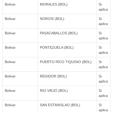
Bolivar
MORALES (BOL)
Si
aplica
Bolivar
NOROSI (BOL)
Si
aplica
Bolivar
PASACABALLOS (BOL)
Si
aplica
Bolivar
PONTEZUELA (BOL)
Si
aplica
Bolivar
PUERTO RICO TIQUISIO (BOL)
Si
aplica
Bolivar
REGIDOR (BOL)
Si
aplica
Bolivar
RIO VIEJO (BOL)
Si
aplica
Bolivar
SAN ESTANISLAO (BOL)
Si
aplica