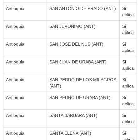
Antioquia
SAN ANTONIO DE PRADO (ANT)
Si
aplica
Antioquia
SAN JERONIMO (ANT)
Si
aplica
Antioquia
SAN JOSE DEL NUS (ANT)
Si
aplica
Antioquia
SAN JUAN DE URABA (ANT)
Si
aplica
Antioquia
SAN PEDRO DE LOS MILAGROS
Si
(ANT)
aplica
Antioquia
SAN PEDRO DE URABA (ANT)
Si
aplica
Antioquia
SANTA BARBARA (ANT)
Si
aplica
Antioquia
SANTA ELENA (ANT)
Si
aplica