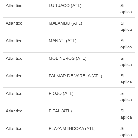
Atlantico
LURUACO (ATL)
Si
aplica
Atlantico
MALAMBO (ATL)
Si
aplica
Atlantico
MANATI (ATL)
Si
aplica
Atlantico
MOLINEROS (ATL)
Si
aplica
Atlantico
PALMAR DE VARELA (ATL)
Si
aplica
Atlantico
PIOJO (ATL)
Si
aplica
Atlantico
PITAL (ATL)
Si
aplica
Atlantico
PLAYA MENDOZA (ATL)
Si
aplica