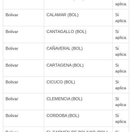
aplica
Bolivar
CALAMAR (BOL)
Si
aplica
Bolivar
CANTAGALLO (BOL)
Si
aplica
Bolivar
CAÑAVERAL (BOL)
Si
aplica
Bolivar
CARTAGENA (BOL)
Si
aplica
Bolivar
CICUCO (BOL)
Si
aplica
Bolivar
CLEMENCIA (BOL)
Si
aplica
Bolivar
CORDOBA (BOL)
Si
aplica