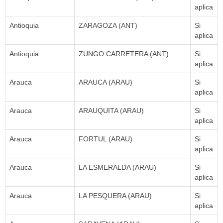
aplica
Antioquia
ZARAGOZA (ANT)
Si
aplica
Antioquia
ZUNGO CARRETERA (ANT)
Si
aplica
Arauca
ARAUCA (ARAU)
Si
aplica
Arauca
ARAUQUITA (ARAU)
Si
aplica
Arauca
FORTUL (ARAU)
Si
aplica
Arauca
LA ESMERALDA (ARAU)
Si
aplica
Arauca
LA PESQUERA (ARAU)
Si
aplica