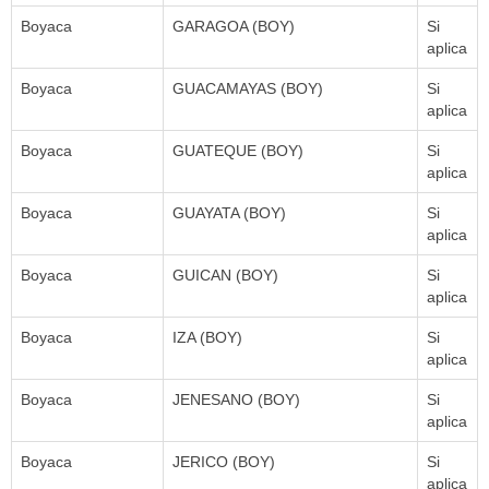
Boyaca
GARAGOA (BOY)
Si
aplica
Boyaca
GUACAMAYAS (BOY)
Si
aplica
Boyaca
GUATEQUE (BOY)
Si
aplica
Boyaca
GUAYATA (BOY)
Si
aplica
Boyaca
GUICAN (BOY)
Si
aplica
Boyaca
IZA (BOY)
Si
aplica
Boyaca
JENESANO (BOY)
Si
aplica
Boyaca
JERICO (BOY)
Si
aplica