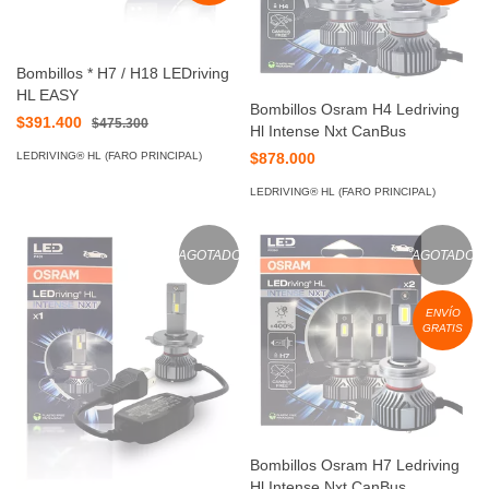
Bombillos * H7 / H18 LEDriving
HL EASY
Bombillos Osram H4 Ledriving
$391.400
$475.300
Hl Intense Nxt CanBus
LEDRIVING® HL (FARO PRINCIPAL)
$878.000
LEDRIVING® HL (FARO PRINCIPAL)
AGOTADO
AGOTADO
ENVÍO
GRATIS
Bombillos Osram H7 Ledriving
Hl Intense Nxt CanBus