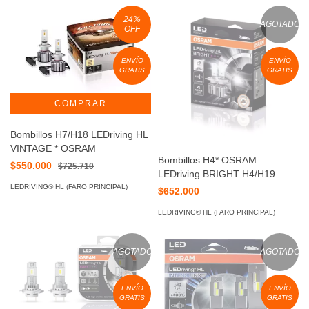
24
%
AGOTADO
OFF
ENVÍO
ENVÍO
GRATIS
GRATIS
Bombillos H7/H18 LEDriving HL
VINTAGE * OSRAM
Bombillos H4* OSRAM
$550.000
$725.710
LEDriving BRIGHT H4/H19
LEDRIVING® HL (FARO PRINCIPAL)
$652.000
LEDRIVING® HL (FARO PRINCIPAL)
AGOTADO
AGOTADO
ENVÍO
ENVÍO
GRATIS
GRATIS