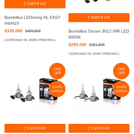
Bombillos LEDriving HL EASY
H4/H19
$335.000
Bombillos Osram 9012 HIR LED
$455.800
6000K
LEDRIVING® HL (FARO PRINCIPAL)
$290.000
$381.500
LEDRIVING® HL (FARO PRINCIPAL)
26
%
26
%
OFF
OFF
ENVÍO
ENVÍO
GRATIS
GRATIS