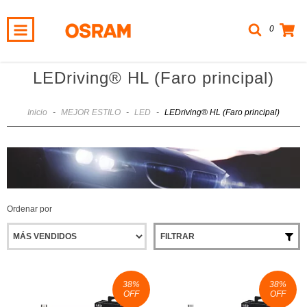
0
LEDriving® HL (Faro principal)
Inicio
-
MEJOR ESTILO
-
LED
-
LEDriving® HL (Faro principal)
Ordenar por
FILTRAR
38
%
38
%
OFF
OFF