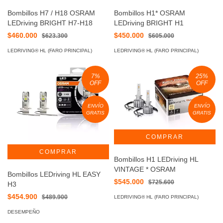
Bombillos H7 / H18 OSRAM
Bombillos H1* OSRAM
LEDriving BRIGHT H7-H18
LEDriving BRIGHT H1
$460.000
$450.000
$623.300
$605.000
LEDRIVING® HL (FARO PRINCIPAL)
LEDRIVING® HL (FARO PRINCIPAL)
7
%
25
%
OFF
OFF
ENVÍO
ENVÍO
GRATIS
GRATIS
Bombillos H1 LEDriving HL
VINTAGE * OSRAM
Bombillos LEDriving HL EASY
$545.000
$725.600
H3
$454.900
$489.900
LEDRIVING® HL (FARO PRINCIPAL)
DESEMPEÑO