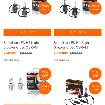
ENVÍO
ENVÍO
GRATIS
GRATIS
Bombillos LED H7 Night
Bombillos LED H4 Night
Breaker Cross OSRAM
Breaker Cross OSRAM
$245.000
$300.000
$394.800
$485.000
DESEMPEÑO
DESEMPEÑO
27
%
24
%
OFF
OFF
ENVÍO
ENVÍO
GRATIS
GRATIS