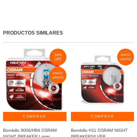
PRODUCTOS SIMILARES
24
%
ENVÍO
OFF
GRATIS
ENVÍO
GRATIS
Bombillo 9006/HB4 OSRAM
Bombillo H11 OSRAM NIGHT
NIGHT BREAKER Laser
BREAKERSILVER