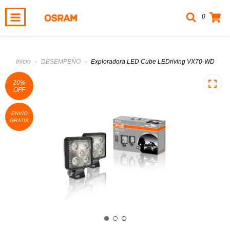
0
Inicio
-
DESEMPEÑO
-
Exploradora LED Cube LEDriving VX70-WD
20
%
OFF
ENVÍO
GRATIS