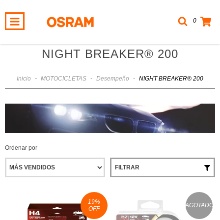
0
NIGHT BREAKER® 200
Inicio
-
MOTOCICLETAS
-
Desempeño
-
NIGHT BREAKER® 200
Ordenar por
FILTRAR
19
%
AGOTADO
OFF