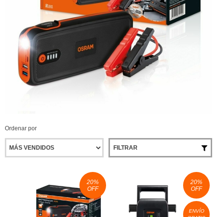
Ordenar por
FILTRAR
20
%
20
%
OFF
OFF
ENVÍO