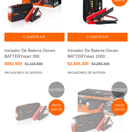
GRATIS
Iniciador De Batería Osram
Iniciador De Batería Osram
BATTERYstart 300
BATTERYstart 1000
OEBSPL1000
$892.500
$2.605.300
$1.115.500
$3.255.300
INICIADORES DE BATERÍA
INICIADORES DE BATERÍA
AGOTADO
AGOTADO
ENVÍO
ENVÍO
GRATIS
GRATIS