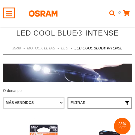
0
LED COOL BLUE® INTENSE
Inicio
-
MOTOCICLETAS
-
LED
-
LED COOL BLUE® INTENSE
Ordenar por
FILTRAR
28
%
OFF