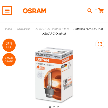
0
Inicio
-
ORIGINAL
-
XENARC® Original (HID)
-
Bombillo D2S OSRAM
XENARC Original
27
%
OFF
ENVÍO
GRATIS