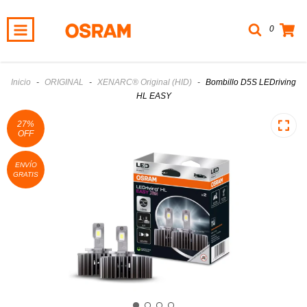
0
Inicio
-
ORIGINAL
-
XENARC® Original (HID)
-
Bombillo D5S LEDriving
HL EASY
27
%
OFF
ENVÍO
GRATIS