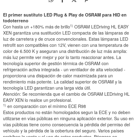
El primer sustituto LED Plug & Play de OSRAM para HID en
todoterreno
1)
Con hasta un +180% más de brillo
OSRAM LEDriving HL EASY
XEN garantiza una sustitución LED compacta de las lámparas de
luz de carretera y de cruce convencionales. Estas lámparas LED
retrofit son compatibles con 12V, vienen con una temperatura de
color de 6.500 K y aseguran una distribución de luz más amplia:
más luz permite ver mejor y por lo tanto reaccionar antes. La
tecnología superior de gestión térmica de OSRAM con
refrigeración activa integrada - un ventilador de alta velocidad -
proporciona una disipación de calor maximizada para un
rendimiento más potente. La calidad superior de OSRAM y la
tecnología LED garantizan una larga vida útil.
Atención: Se recomienda que el cambio de OSRAM LEDriving HL
EASY XEN lo realice un profesional.
1)
en comparación con el mínimo ECE R98
Estos productos no están homologados segun la ECE y no deben
utilizarse en vías públicas en ninguna aplicación exterior. Su uso en
vías públicas tiene como consecuencia la pérdida del permiso del
vehículo y la pérdida de la cobertura del seguro. Varios países
prohíben la venta y el uso de estos productos. Póngase en