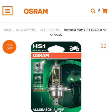
0
Inicio
-
DESEMPEÑO
-
ALL SEASON
-
Bombillo moto HS1 OSRAM ALL
SEASON
15
%
OFF