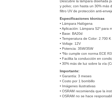
Descubre la lámpara diseñada para
y polvo; con hasta un 30% más d
filtro UV de protección anti-envej
Especificaciones técnicas
• Lámpara Halógena
• Aplicación: Lámpara S2* para m
• Base: BA20d
• Temperatura de Color: 2.700 K
• Voltaje: 12V
• Potencia: 35W/35W
• *No cumple con norma ECE R3
• Facilita la conducción en condic
• 30% más de luz sobre la vía 
Importante:
• Garantía: 3 meses
• Costo por 1 bombillo
• Imágenes ilustrativas
• OSRAM recomienda que la insta
• OSRAM no se hace responsable 