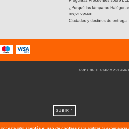
Preguntas Frecuentes sobre LE
¿Porqué las lámparas Halógenas
mejor opción
Ciudades y destinos de entrega
COPYRIGHT OSRAM AUTOMOT
SUBIR ^
por este sitio
aceptás el uso de cookies
para agilizar tu experiencia