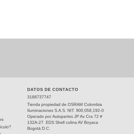
Bombillo H7
$48.600
ALL SEASON
DATOS DE CONTACTO
3188737747
Tienda propiedad de OSRAM Colombia
Iluminaciones S.A.S. NIT. 900,058,192-0
Operado por Autopartes JP Av Cra 72 #
es
132A-27. EDS Shell colina AV Boyaca
ículo?
Bogotá D.C.