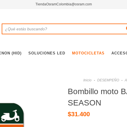
TiendaOsramColombia@osram.com
ENON (HID)
SOLUCIONES LED
MOTOCICLETAS
ACCES
Inicio
-
DESEMPEÑO
-
A
Bombillo moto 
SEASON
$31.400