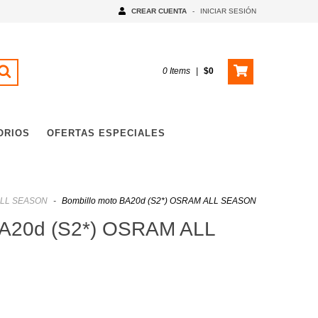
CREAR CUENTA
-
INICIAR SESIÓN
0
Items
|
$0
ORIOS
OFERTAS ESPECIALES
LL SEASON
-
Bombillo moto BA20d (S2*) OSRAM ALL SEASON
BA20d (S2*) OSRAM ALL