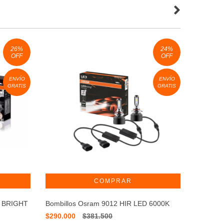
26
%
24
%
OFF
OFF
ENVÍO
ENVÍO
GRATIS
GRATIS
Bombillo
OSRAM
$545.00
LEDRIVING®
g BRIGHT
Bombillos Osram 9012 HIR LED 6000K
$290.000
$381.500