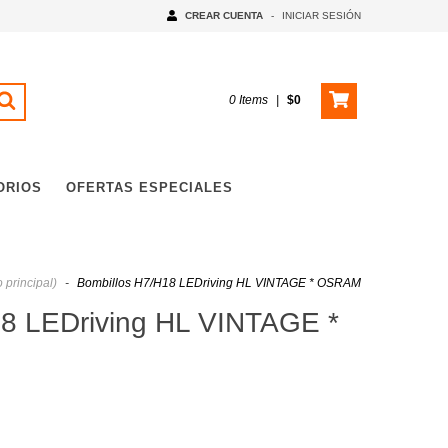
CREAR CUENTA
-
INICIAR SESIÓN
0
Items
|
$0
ORIOS
OFERTAS ESPECIALES
 principal)
-
Bombillos H7/H18 LEDriving HL VINTAGE * OSRAM
18 LEDriving HL VINTAGE *