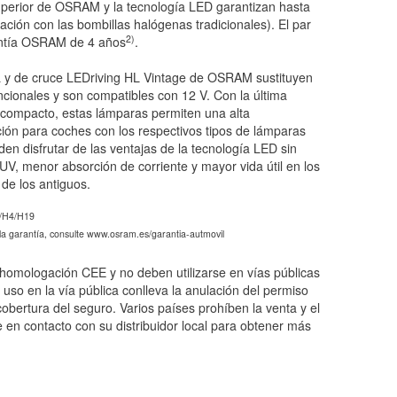
superior de OSRAM y la tecnología LED garantizan hasta
ación con las bombillas halógenas tradicionales). El par
2)
antía OSRAM de 4 años
.
a y de cruce LEDriving HL Vintage de OSRAM sustituyen
cionales y son compatibles con 12 V. Con la última
compacto, estas lámparas permiten una alta
ación para coches con los respectivos tipos de lámparas
n disfrutar de las ventajas de la tecnología LED sin
UV, menor absorción de corriente y mayor vida útil en los
 de los antiguos.
2/H4/H19
 la garantía, consulte www.osram.es/garantia-autmovil
homologación CEE y no deben utilizarse en vías públicas
l uso en la vía pública conlleva la anulación del permiso
 cobertura del seguro. Varios países prohíben la venta y el
en contacto con su distribuidor local para obtener más