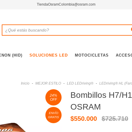
TiendaOsramColombia@osram.com
ENON (HID)
SOLUCIONES LED
MOTOCICLETAS
ACCES
Inicio
-
MEJOR ESTILO
-
LED LEDriving®
-
LEDriving® HL (Faro
Bombillos H7/H
24
%
OFF
OSRAM
ENVÍO
$550.000
$725.710
GRATIS