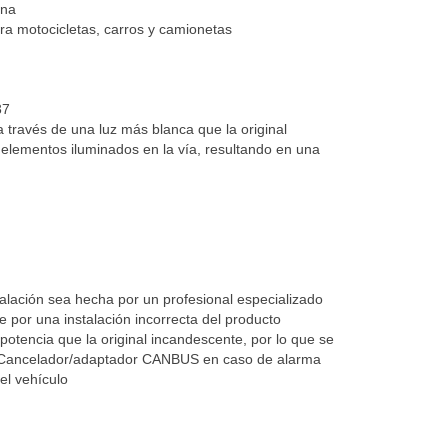
ena
ra motocicletas, carros y camionetas
37
 a través de una luz más blanca que la original
elementos iluminados en la vía, resultando en una
lación sea hecha por un profesional especializado
por una instalación incorrecta del producto
otencia que la original incandescente, por lo que se
n Cancelador/adaptador CANBUS en caso de alarma
del vehículo