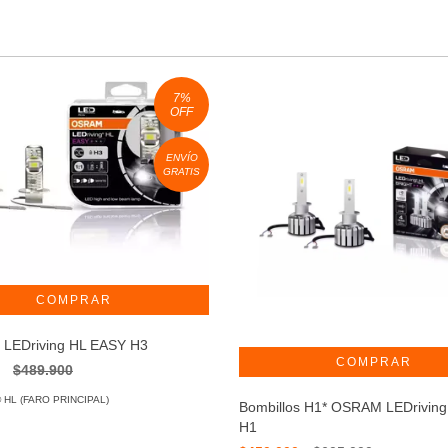
7
%
OFF
ENVÍO
GRATIS
s LEDriving HL EASY H3
0
$489.900
 HL (FARO PRINCIPAL)
Bombillos H1* OSRAM LEDrivin
H1