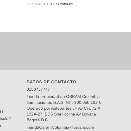
LEDRIVING® HL (FARO PRINCIPAL)
DATOS DE CONTACTO
3188737747
Tienda propiedad de OSRAM Colombia
Iluminaciones S.A.S. NIT. 900,058,192-0
Operado por Autopartes JP Av Cra 72 #
es
132A-27. EDS Shell colina AV Boyaca
ículo?
Bogotá D.C.
D
TiendaOsramColombia@osram.com