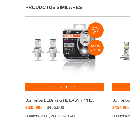
PRODUCTOS SIMILARES
27
%
OFF
ENVÍO
GRATIS
Bombillos LEDriving HL EASY H4/H19
Bombillo
$335.000
$455.800
$454.90
LEDRIVING® HL (FARO PRINCIPAL)
LEDRIVING®