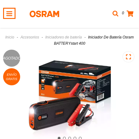
0
Inicio
-
Accesorios
-
Iniciadores de batería
-
Iniciador De Batería Osram
BATTERYstart 400
AGOTADO
ENVÍO
GRATIS