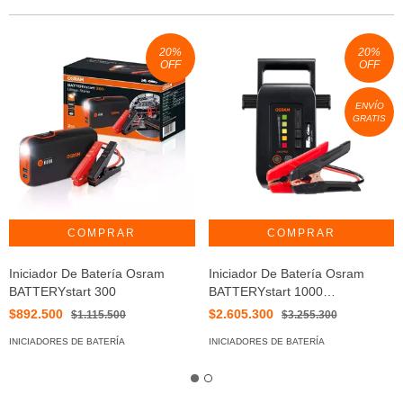
20
%
20
%
OFF
OFF
ENVÍO
GRATIS
Iniciador De Batería Osram
Iniciador De Batería Osram
BATTERYstart 300
BATTERYstart 1000
OEBSPL1000
$892.500
$2.605.300
$1.115.500
$3.255.300
INICIADORES DE BATERÍA
INICIADORES DE BATERÍA