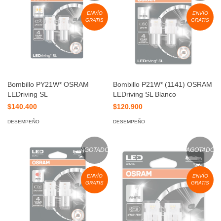
ENVÍO
ENVÍO
GRATIS
GRATIS
Bombillo PY21W* OSRAM
Bombillo P21W* (1141) OSRAM
LEDriving SL
LEDriving SL Blanco
$140.400
$120.900
DESEMPEÑO
DESEMPEÑO
AGOTADO
AGOTADO
ENVÍO
ENVÍO
GRATIS
GRATIS