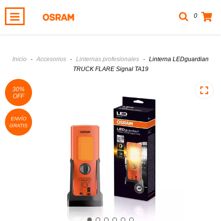
0
Inicio
-
Accesorios
-
Linternas profesionales
-
Linterna LEDguardian
TRUCK FLARE Signal TA19
30
%
OFF
ENVÍO
GRATIS