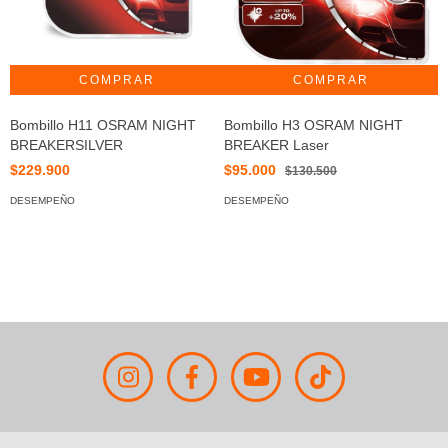
Bombillo H11 OSRAM NIGHT
Bombillo H3 OSRAM NIGHT
B
BREAKERSILVER
BREAKER Laser
B
$229.900
$95.000
$
$130.500
DESEMPEÑO
DESEMPEÑO
D