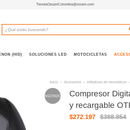
TiendaOsramColombia@osram.com
ENON (HID)
SOLUCIONES LED
MOTOCICLETAS
ACCES
Inicio
-
Accesorios
-
Infladores de neumáticos
Compresor Digit
AGOTADO
y recargable OT
$272.197
$388.854