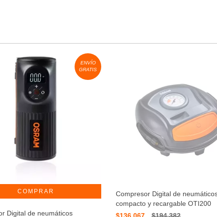
ENVÍO
GRATIS
Compresor Digital de neumático
compacto y recargable OTI200
r Digital de neumáticos
$136.067
$194.382