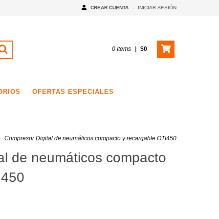
CREAR CUENTA
-
INICIAR SESIÓN
0
Items
|
$0
ORIOS
OFERTAS ESPECIALES
-
Compresor Digital de neumáticos compacto y recargable OTI450
al de neumáticos compacto
I450