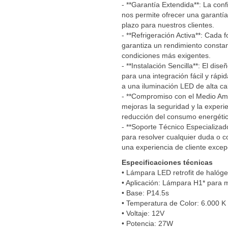
- **Garantía Extendida**: La conf
nos permite ofrecer una garantí
plazo para nuestros clientes.
- **Refrigeración Activa**: Cada 
garantiza un rendimiento constant
condiciones más exigentes.
- **Instalación Sencilla**: El
para una integración fácil y rápid
a una iluminación LED de alta ca
- **Compromiso con el Medio Amb
mejoras la seguridad y la experi
reducción del consumo energétic
- **Soporte Técnico Especializa
para resolver cualquier duda o 
una experiencia de cliente excep
Especificaciones técnicas
• Lámpara LED retrofit de halóg
• Aplicación: Lámpara H1* para m
• Base: P14.5s
• Temperatura de Color: 6.000 K
• Voltaje: 12V
• Potencia: 27W