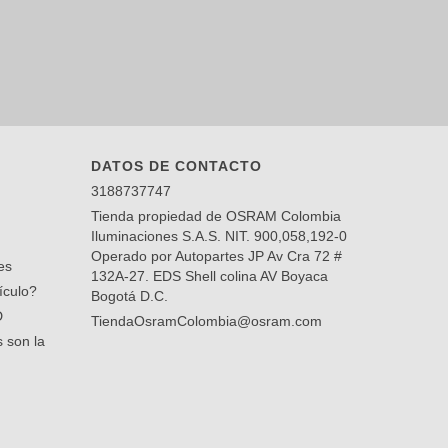
DATOS DE CONTACTO
3188737747
Tienda propiedad de OSRAM Colombia
Iluminaciones S.A.S. NIT. 900,058,192-0
Operado por Autopartes JP Av Cra 72 #
es
132A-27. EDS Shell colina AV Boyaca
ículo?
Bogotá D.C.
D
TiendaOsramColombia@osram.com
 son la