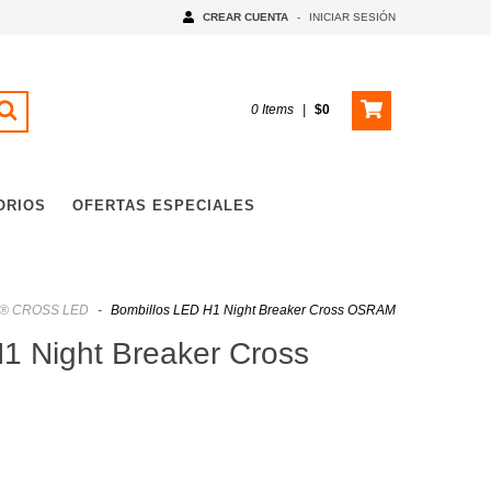
CREAR CUENTA
-
INICIAR SESIÓN
0
Items
|
$0
ORIOS
OFERTAS ESPECIALES
® CROSS LED
-
Bombillos LED H1 Night Breaker Cross OSRAM
1 Night Breaker Cross