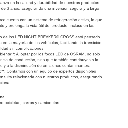
ianza en la calidad y durabilidad de nuestros productos
a de 3 años, asegurando una inversión segura y a largo
foco cuenta con un sistema de refrigeración activa, lo que
e y prolonga la vida útil del producto, incluso en las
 diseño de los LED NIGHT BREAKER® CROSS está pensado
a en la mayoría de los vehículos, facilitando la transición
lidad sin complicaciones.
iente**: Al optar por los focos LED de OSRAM, no solo
encia de conducción, sino que también contribuyes a la
o y a la disminución de emisiones contaminantes.
do**: Contamos con un equipo de expertos disponibles
consulta relacionada con nuestros productos, asegurando
cional.
ena
otocicletas, carros y camionetas