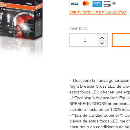
VER EL DETALLE DE LAS CUOTAS
CANTIDAD
- Descubre la nueva generación d
Night Breaker Cross LED de OSR
estos focos LED ofrecen una expe
- **Tecnología Avanzada**: Equi
BREAKER® CROSS proporcionan un 
carretera hasta en un 120% más 
- **Luz de Calidad Superior**: C
blanca de estos focos LED mejora 
nocturna o en condiciones de baja