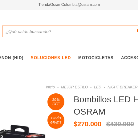
TiendaOsramColombia@osram.com
ENON (HID)
SOLUCIONES LED
MOTOCICLETAS
ACCES
Inicio
-
MEJOR ESTILO
-
LED
-
NIGHT BREAKER
Bombillos LED H
39
%
OFF
OSRAM
ENVÍO
$270.000
$439.900
GRATIS