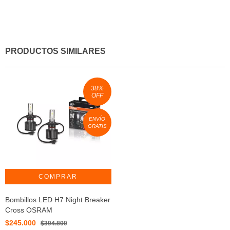
PRODUCTOS SIMILARES
38
%
OFF
ENVÍO
GRATIS
Bombillos LED H7 Night Breaker
Cross OSRAM
$245.000
$394.800