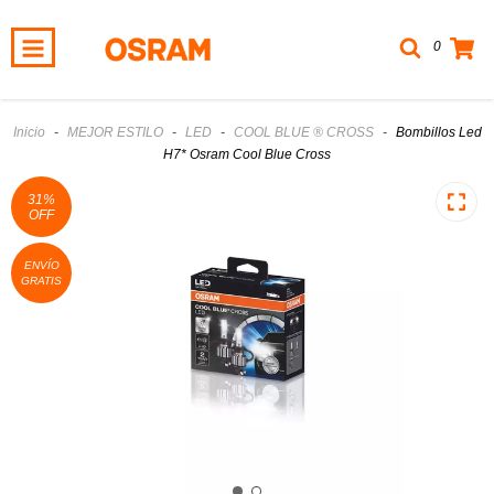
0
Inicio
-
MEJOR ESTILO
-
LED
-
COOL BLUE ® CROSS
-
Bombillos Led
H7* Osram Cool Blue Cross
31
%
OFF
ENVÍO
GRATIS