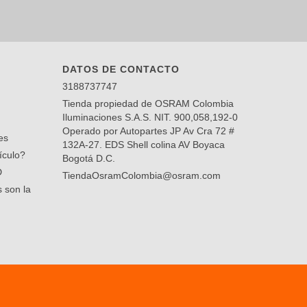
DATOS DE CONTACTO
3188737747
Tienda propiedad de OSRAM Colombia
Iluminaciones S.A.S. NIT. 900,058,192-0
Operado por Autopartes JP Av Cra 72 #
es
132A-27. EDS Shell colina AV Boyaca
ículo?
Bogotá D.C.
D
TiendaOsramColombia@osram.com
 son la