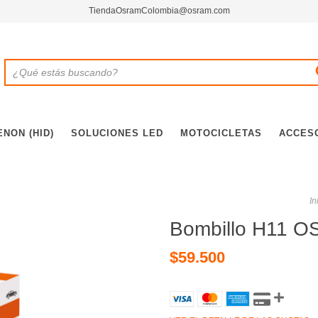
TiendaOsramColombia@osram.com
ENON (HID)
SOLUCIONES LED
MOTOCICLETAS
ACCES
In
Bombillo H11 O
$59.500