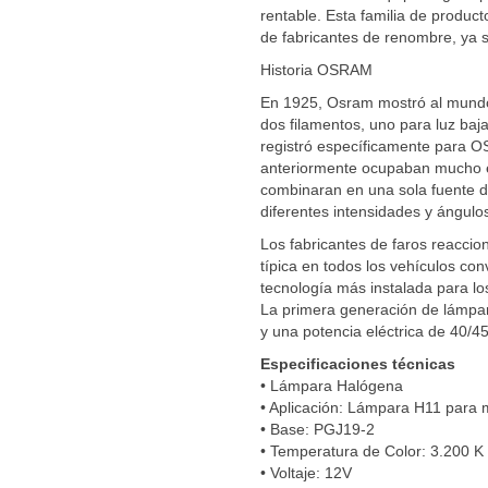
rentable. Esta familia de produc
de fabricantes de renombre, ya s
Historia OSRAM
En 1925, Osram mostró al mundo
dos filamentos, uno para luz baj
registró específicamente para O
anteriormente ocupaban mucho e
combinaran en una sola fuente d
diferentes intensidades y ángulos
Los fabricantes de faros reaccion
típica en todos los vehículos co
tecnología más instalada para l
La primera generación de lámp
y una potencia eléctrica de 40/45
Especificaciones técnicas
• Lámpara Halógena
• Aplicación: Lámpara H11 para m
• Base: PGJ19-2
• Temperatura de Color: 3.200 K
• Voltaje: 12V