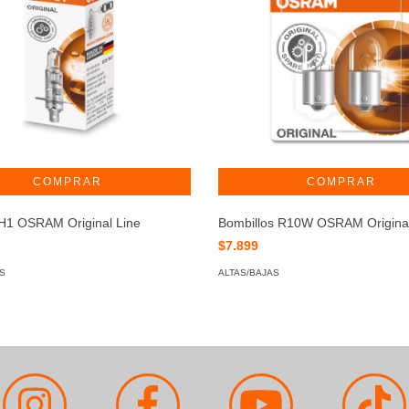
 H1 OSRAM Original Line
Bombillos R10W OSRAM Original
$7.899
S
ALTAS/BAJAS