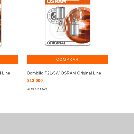
 Line
Bombillo P21/5W OSRAM Original Line
Bombill
$13.000
$6.500
ALTAS/BAJAS
ALTAS/BAJ