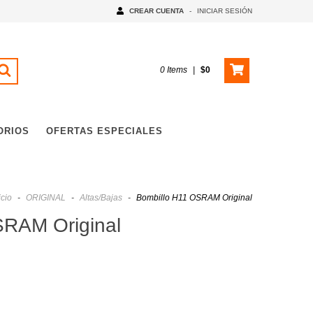
CREAR CUENTA
-
INICIAR SESIÓN
0
Items
|
$0
ORIOS
OFERTAS ESPECIALES
icio
-
ORIGINAL
-
Altas/Bajas
-
Bombillo H11 OSRAM Original
SRAM Original