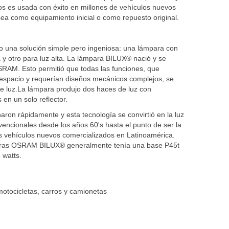
tos es usada con éxito en millones de vehículos nuevos
ea como equipamiento inicial o como repuesto original.
 una solución simple pero ingeniosa: una lámpara con
a y otro para luz alta. La lámpara BILUX® nació y se
SRAM. Esto permitió que todas las funciones, que
spacio y requerían diseños mecánicos complejos, se
e luz.La lámpara produjo dos haces de luz con
 en un solo reflector.
aron rápidamente y esta tecnología se convirtió en la luz
nvencionales desde los años 60's hasta el punto de ser la
os vehículos nuevos comercializados en Latinoamérica.
aras OSRAM BILUX® generalmente tenía una base P45t
 watts.
otocicletas, carros y camionetas