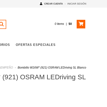
CREAR CUENTA
-
INICIAR SESIÓN
0
Items
|
$0
ORIOS
OFERTAS ESPECIALES
SEMPEÑO
-
Bombillo W16W* (921) OSRAM LEDriving SL Blanco
 (921) OSRAM LEDriving SL