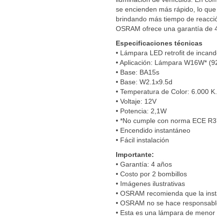
se encienden más rápido, lo que
brindando más tiempo de reacció
OSRAM ofrece una garantía de 4
Especificaciones técnicas
• Lámpara LED retrofit de incan
• Aplicación: Lámpara W16W* (92
• Base: BA15s
• Base: W2.1x9.5d
• Temperatura de Color: 6.000 K.
• Voltaje: 12V
• Potencia: 2,1W
• *No cumple con norma ECE R3
• Encendido instantáneo
• Fácil instalación
Importante:
• Garantía: 4 años
• Costo por 2 bombillos
• Imágenes ilustrativas
• OSRAM recomienda que la insta
• OSRAM no se hace responsable 
• Esta es una lámpara de menor p