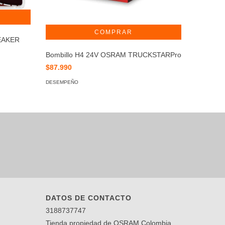
EAKER
Bombill
Bombillo H4 24V OSRAM TRUCKSTARPro
$119.90
$87.990
DESEMPE
DESEMPEÑO
DATOS DE CONTACTO
3188737747
Tienda propiedad de OSRAM Colombia