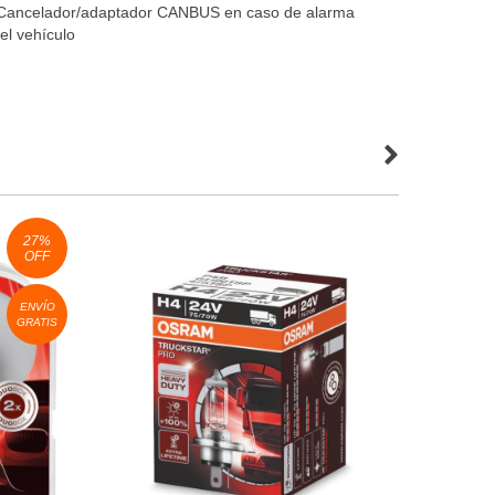
n Cancelador/adaptador CANBUS en caso de alarma
del vehículo
27
%
OFF
ENVÍO
GRATIS