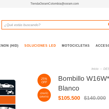
TiendaOsramColombia@osram.com
ENON (HID)
SOLUCIONES LED
MOTOCICLETAS
ACCES
Inicio
-
DE
Bombillo W16W*
25
%
OFF
Blanco
ENVÍO
$105.500
$140.000
GRATIS