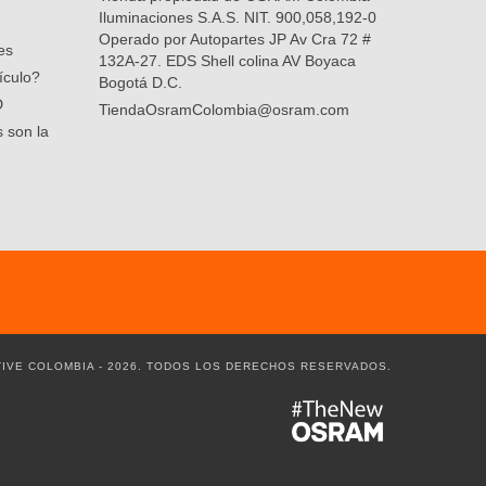
Iluminaciones S.A.S. NIT. 900,058,192-0
Operado por Autopartes JP Av Cra 72 #
es
132A-27. EDS Shell colina AV Boyaca
ículo?
Bogotá D.C.
D
TiendaOsramColombia@osram.com
 son la
IVE COLOMBIA - 2026. TODOS LOS DERECHOS RESERVADOS.