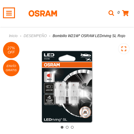
0
Inicio
-
DESEMPEÑO
-
Bombillo W21W* OSRAM LEDriving SL Rojo
27
%
OFF
ENVÍO
GRATIS