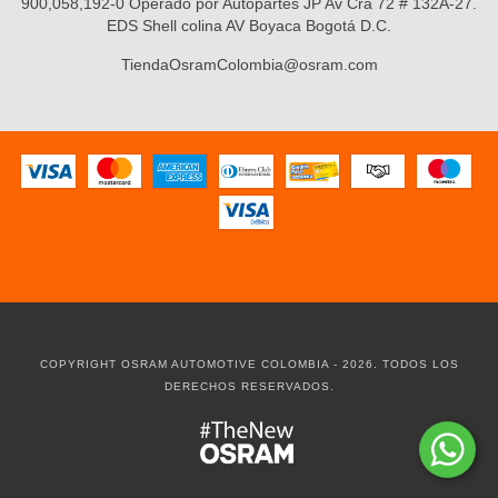
900,058,192-0 Operado por Autopartes JP Av Cra 72 # 132A-27.
EDS Shell colina AV Boyaca Bogotá D.C.
TiendaOsramColombia@osram.com
COPYRIGHT OSRAM AUTOMOTIVE COLOMBIA - 2026. TODOS LOS
DERECHOS RESERVADOS.