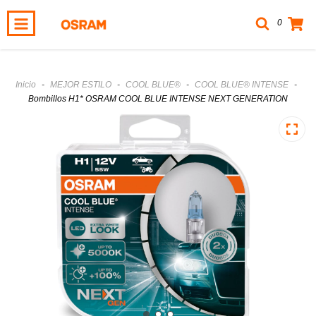
0
Inicio
-
MEJOR ESTILO
-
COOL BLUE®
-
COOL BLUE® INTENSE
-
Bombillos H1* OSRAM COOL BLUE INTENSE NEXT GENERATION