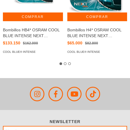
Bombillos HB4* OSRAM COOL
Bombillos H4* OSRAM COOL
BLUE INTENSE NEXT
BLUE INTENSE NEXT
GENERATION
GENERATION
$133.150
$65.000
$162.000
$82.800
COOL BLUE® INTENSE
COOL BLUE® INTENSE
NEWSLETTER